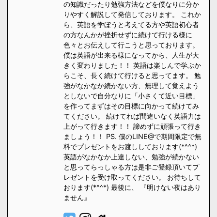
の知識だったり勉強方法などを僕なりに分か
りやすく解説して発信しております。 これか
ら、英語を学ぼうと考えてる方や英語初心者
の方なんかが挫折せずに続けて行ける様に
色々とお伝えして行こうと思っております。
僕は英語が出来る様になってから、人生が大
きく変わりました！！ 英語は楽しんで学ぶか
らこそ、長く続けて行けると思ってます。 勉
強がなかなか続かない方、無理して覚えよう
としないで自分なりに「小さくて近い目標」
を作ってまずはその目標に向かって続けてみ
てください。 続けてれば間違いなく英語力は
上がって行きます！！ 諦めずに頑張って行き
ましょう！！ PS. 僕のLINE@で期間限定で無
料でプレゼントをお渡ししております(*^^*)
英語がなかなか上達しない、勉強が続かない
と思ってらっしゃる方は是非ご登録頂いてプ
レゼントを受け取ってください。 お待ちして
おります(*^^*) 最後に、 『明けない夜はあり
ません』