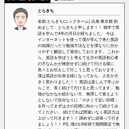
とらきち
名前:とらきち(ニックネーム) 出身:東京都 初
めまして、とらきちと申します！！ 独学で英
語を学んで4年の月日が経ちました。 今は、
インターネットを使って僕が学んで来た英語
の知識だったり勉強方法などを僕なりに分か
りやすく解説して発信しております。 これか
ら、英語を学ぼうと考えてる方や英語初心者
の方なんかが挫折せずに続けて行ける様に
色々とお伝えして行こうと思っております。
僕は英語が出来る様になってから、人生が大
きく変わりました！！ 英語は楽しんで学ぶか
らこそ、長く続けて行けると思ってます。 勉
強がなかなか続かない方、無理して覚えよう
としないで自分なりに「小さくて近い目標」
を作ってまずはその目標に向かって続けてみ
てください。 続けてれば間違いなく英語力は
上がって行きます！！ 諦めずに頑張って行き
ましょう！！ PS. 僕のLINE@で期間限定で無