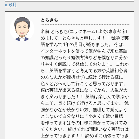
« 6月
とらきち
名前:とらきち(ニックネーム) 出身:東京都 初
めまして、とらきちと申します！！ 独学で英
語を学んで4年の月日が経ちました。 今は、
インターネットを使って僕が学んで来た英語
の知識だったり勉強方法などを僕なりに分か
りやすく解説して発信しております。 これか
ら、英語を学ぼうと考えてる方や英語初心者
の方なんかが挫折せずに続けて行ける様に
色々とお伝えして行こうと思っております。
僕は英語が出来る様になってから、人生が大
きく変わりました！！ 英語は楽しんで学ぶか
らこそ、長く続けて行けると思ってます。 勉
強がなかなか続かない方、無理して覚えよう
としないで自分なりに「小さくて近い目標」
を作ってまずはその目標に向かって続けてみ
てください。 続けてれば間違いなく英語力は
上がって行きます！！ 諦めずに頑張って行き