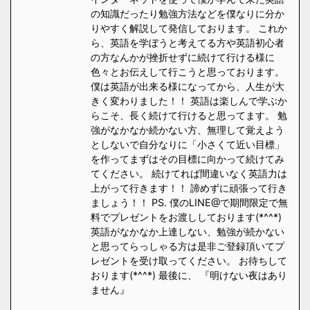
の知識だったり勉強方法などを僕なりに分か
りやすく解説して発信しております。 これか
ら、英語を学ぼうと考えてる方や英語初心者
の方なんかが挫折せずに続けて行ける様に
色々とお伝えして行こうと思っております。
僕は英語が出来る様になってから、人生が大
きく変わりました！！ 英語は楽しんで学ぶか
らこそ、長く続けて行けると思ってます。 勉
強がなかなか続かない方、無理して覚えよう
としないで自分なりに「小さくて近い目標」
を作ってまずはその目標に向かって続けてみ
てください。 続けてれば間違いなく英語力は
上がって行きます！！ 諦めずに頑張って行き
ましょう！！ PS. 僕のLINE@で期間限定で無
料でプレゼントをお渡ししております(*^^*)
英語がなかなか上達しない、勉強が続かない
と思ってらっしゃる方は是非ご登録頂いてプ
レゼントを受け取ってください。 お待ちして
おります(*^^*) 最後に、 『明けない夜はあり
ません』