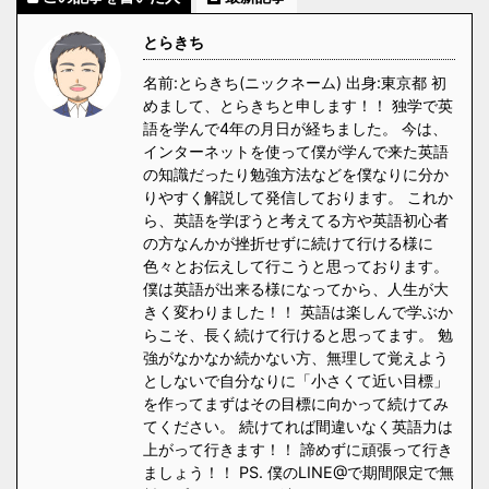
とらきち
名前:とらきち(ニックネーム) 出身:東京都 初
めまして、とらきちと申します！！ 独学で英
語を学んで4年の月日が経ちました。 今は、
インターネットを使って僕が学んで来た英語
の知識だったり勉強方法などを僕なりに分か
りやすく解説して発信しております。 これか
ら、英語を学ぼうと考えてる方や英語初心者
の方なんかが挫折せずに続けて行ける様に
色々とお伝えして行こうと思っております。
僕は英語が出来る様になってから、人生が大
きく変わりました！！ 英語は楽しんで学ぶか
らこそ、長く続けて行けると思ってます。 勉
強がなかなか続かない方、無理して覚えよう
としないで自分なりに「小さくて近い目標」
を作ってまずはその目標に向かって続けてみ
てください。 続けてれば間違いなく英語力は
上がって行きます！！ 諦めずに頑張って行き
ましょう！！ PS. 僕のLINE@で期間限定で無