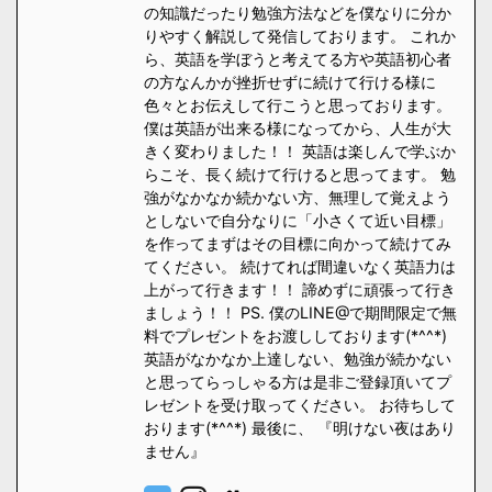
の知識だったり勉強方法などを僕なりに分か
りやすく解説して発信しております。 これか
ら、英語を学ぼうと考えてる方や英語初心者
の方なんかが挫折せずに続けて行ける様に
色々とお伝えして行こうと思っております。
僕は英語が出来る様になってから、人生が大
きく変わりました！！ 英語は楽しんで学ぶか
らこそ、長く続けて行けると思ってます。 勉
強がなかなか続かない方、無理して覚えよう
としないで自分なりに「小さくて近い目標」
を作ってまずはその目標に向かって続けてみ
てください。 続けてれば間違いなく英語力は
上がって行きます！！ 諦めずに頑張って行き
ましょう！！ PS. 僕のLINE@で期間限定で無
料でプレゼントをお渡ししております(*^^*)
英語がなかなか上達しない、勉強が続かない
と思ってらっしゃる方は是非ご登録頂いてプ
レゼントを受け取ってください。 お待ちして
おります(*^^*) 最後に、 『明けない夜はあり
ません』