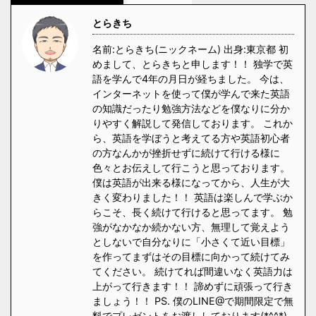
とらきち
名前:とらきち(ニックネーム) 出身:東京都 初
めまして、とらきちと申します！！ 独学で英
語を学んで4年の月日が経ちました。 今は、
インターネットを使って僕が学んで来た英語
の知識だったり勉強方法などを僕なりに分か
りやすく解説して発信しております。 これか
ら、英語を学ぼうと考えてる方や英語初心者
の方なんかが挫折せずに続けて行ける様に
色々とお伝えして行こうと思っております。
僕は英語が出来る様になってから、人生が大
きく変わりました！！ 英語は楽しんで学ぶか
らこそ、長く続けて行けると思ってます。 勉
強がなかなか続かない方、無理して覚えよう
としないで自分なりに「小さくて近い目標」
を作ってまずはその目標に向かって続けてみ
てください。 続けてれば間違いなく英語力は
上がって行きます！！ 諦めずに頑張って行き
ましょう！！ PS. 僕のLINE@で期間限定で無
料でプレゼントをお渡ししております(*^^*)