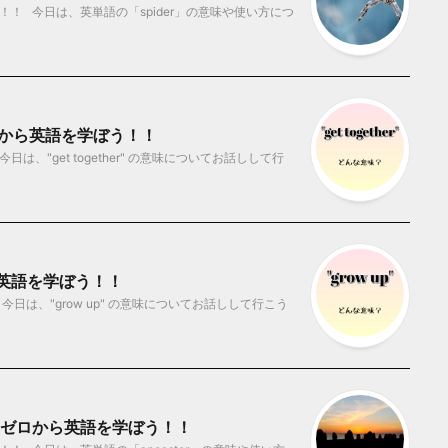
！ 今日は、英単語の「spider」の意味や使い方につ
 ゼロから英語を学ぼう！！
は、"get together" の意味についてお話しして行
から英語を学ぼう！！
今日は、"grow up" の意味についてお話しして行こう
？ ゼロから英語を学ぼう！！