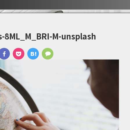
ぶ！！
ぶ！！
宿
s-8ML_M_BRI-M-unsplash