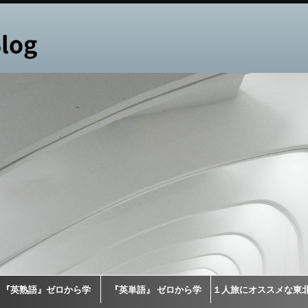
『英熟語』ゼロから学
『英単語』 ゼロから学
１人旅にオススメな東