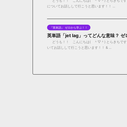
どうも！！ こんにちは( ＾▽＾) とらきちです！
についてお話しして行こうと思います！！ ...
『英単語』 ゼロから学ぶ！！
英単語「jet lag」ってどんな意味？
どうも！！ こんにちは( ＾▽＾) とらきちです！
いてお話しして行こうと思います！！ & ...