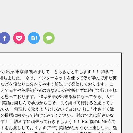
ム) 出身:東京都 初めまして、とらきちと申します！！ 独学で
経ちました。 今は、インターネットを使って僕が学んで来た英
などを僕なりに分かりやすく解説して発信しております。 こ
考えてる方や英語初心者の方なんかが挫折せずに続けて行ける様
と思っております。 僕は英語が出来る様になってから、人生
 英語は楽しんで学ぶからこそ、長く続けて行けると思ってま
ない方、無理して覚えようとしないで自分なりに「小さくて近
の目標に向かって続けてみてください。 続けてれば間違いな
！！ 諦めずに頑張って行きましょう！！ PS. 僕のLINE@で
をお渡ししております(*^^*) 英語がなかなか上達しない、勉