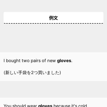
例文
I bought two pairs of new
gloves
.
(新しい手袋を2つ買いました)
You should wear
gloves
because it's cold.