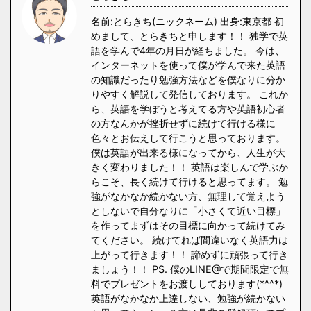
名前:とらきち(ニックネーム) 出身:東京都 初
めまして、とらきちと申します！！ 独学で英
語を学んで4年の月日が経ちました。 今は、
インターネットを使って僕が学んで来た英語
の知識だったり勉強方法などを僕なりに分か
りやすく解説して発信しております。 これか
ら、英語を学ぼうと考えてる方や英語初心者
の方なんかが挫折せずに続けて行ける様に
色々とお伝えして行こうと思っております。
僕は英語が出来る様になってから、人生が大
きく変わりました！！ 英語は楽しんで学ぶか
らこそ、長く続けて行けると思ってます。 勉
強がなかなか続かない方、無理して覚えよう
としないで自分なりに「小さくて近い目標」
を作ってまずはその目標に向かって続けてみ
てください。 続けてれば間違いなく英語力は
上がって行きます！！ 諦めずに頑張って行き
ましょう！！ PS. 僕のLINE@で期間限定で無
料でプレゼントをお渡ししております(*^^*)
英語がなかなか上達しない、勉強が続かない