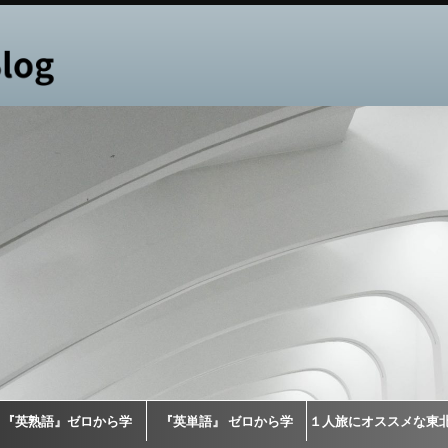
『英熟語』ゼロから学
『英単語』 ゼロから学
１人旅にオススメな東