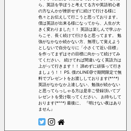
ら、英語を学ぼうと考えてる方や英語初心者
の方なんかが挫折せずに続けて行ける様に
色々とお伝えして行こうと思っております。
僕は英語が出来る様になってから、人生が大
きく変わりました！！ 英語は楽しんで学ぶか
らこそ、長く続けて行けると思ってます。 勉
強がなかなか続かない方、無理して覚えよう
としないで自分なりに「小さくて近い目標」
を作ってまずはその目標に向かって続けてみ
てください。 続けてれば間違いなく英語力は
上がって行きます！！ 諦めずに頑張って行き
ましょう！！ PS. 僕のLINE@で期間限定で無
料でプレゼントをお渡ししております(*^^*)
英語がなかなか上達しない、勉強が続かない
と思ってらっしゃる方は是非ご登録頂いてプ
レゼントを受け取ってください。 お待ちして
おります(*^^*) 最後に、 『明けない夜はあり
ません』