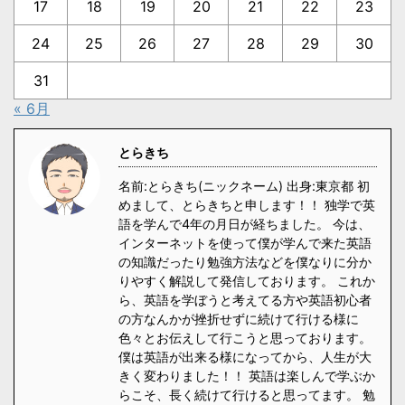
17
18
19
20
21
22
23
24
25
26
27
28
29
30
31
« 6月
とらきち
名前:とらきち(ニックネーム) 出身:東京都 初
めまして、とらきちと申します！！ 独学で英
語を学んで4年の月日が経ちました。 今は、
インターネットを使って僕が学んで来た英語
の知識だったり勉強方法などを僕なりに分か
りやすく解説して発信しております。 これか
ら、英語を学ぼうと考えてる方や英語初心者
の方なんかが挫折せずに続けて行ける様に
色々とお伝えして行こうと思っております。
僕は英語が出来る様になってから、人生が大
きく変わりました！！ 英語は楽しんで学ぶか
らこそ、長く続けて行けると思ってます。 勉