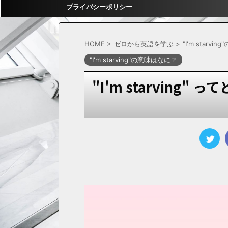
プライバシーポリシー
HOME
>
ゼロから英語を学ぶ
>
"I'm starv
"I'm starving"の意味はなに？
"I'm starving