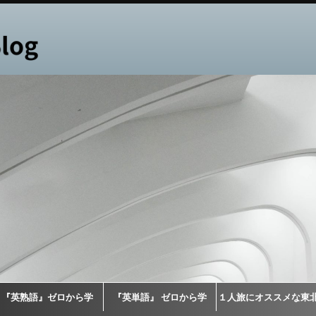
『英熟語』ゼロから学
『英単語』 ゼロから学
１人旅にオススメな東