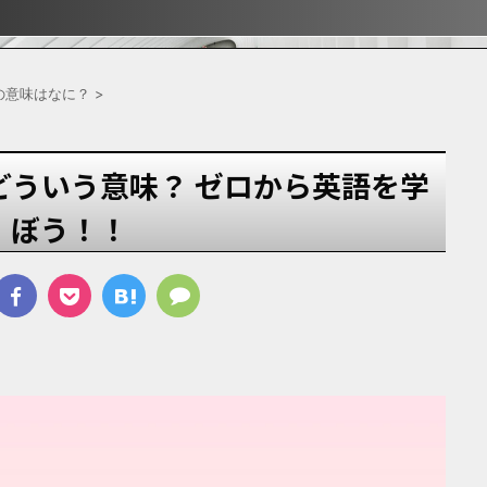
ぶ！！
ぶ！！
宿
ing"の意味はなに？
>
" ってどういう意味？ ゼロから英語を学
ぼう！！