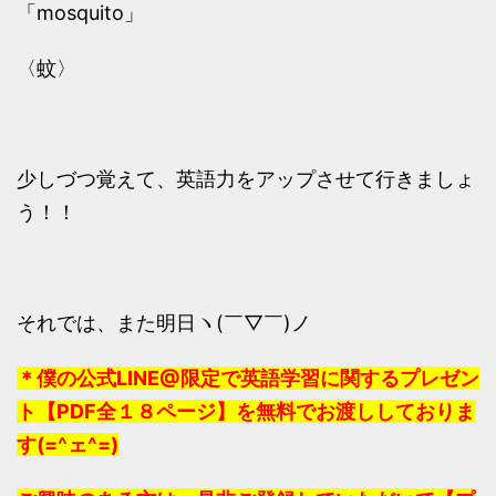
「mosquito」
〈蚊〉
少しづつ覚えて、英語力をアップさせて行きましょ
う！！
それでは、また明日ヽ(￣▽￣)ノ
＊僕の公式LINE@限定で英語学習に関するプレゼン
ト【PDF全１８ページ】を無料でお渡ししておりま
す(=^ェ^=)