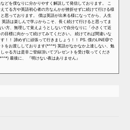
などを僕なりに分かりやすく解説して発信しております。 こ
考えてる方や英語初心者の方なんかが挫折せずに続けて行ける様
と思っております。 僕は英語が出来る様になってから、人生
 英語は楽しんで学ぶからこそ、長く続けて行けると思ってま
ない方、無理して覚えようとしないで自分なりに「小さくて近
の目標に向かって続けてみてください。 続けてれば間違いな
！！ 諦めずに頑張って行きましょう！！ PS. 僕のLINE@で
をお渡ししております(*^^*) 英語がなかなか上達しない、勉
っしゃる方は是非ご登録頂いてプレゼントを受け取ってくださ
*^^*) 最後に、 『明けない夜はありません』