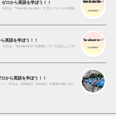
な意味？ ゼロから英語を学ぼう！！
は、"How do you like～"と言うフレーズの意味
ゼロから英語を学ぼう！！
は、"be about to" の意味についてお話しして行
 ゼロから英語を学ぼう！！
！ 今日は、英単語の「borrow」の意味や使い方に