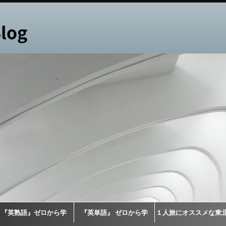
『英熟語』ゼロから学
『英単語』 ゼロから学
１人旅にオススメな東