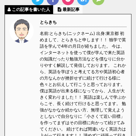
この記事を書いた人
最新記事
とらきち
名前:とらきち(ニックネーム) 出身:東京都 初
めまして、とらきちと申します！！ 独学で英
語を学んで4年の月日が経ちました。 今は、
インターネットを使って僕が学んで来た英語
の知識だったり勉強方法などを僕なりに分か
りやすく解説して発信しております。 これか
ら、英語を学ぼうと考えてる方や英語初心者
の方なんかが挫折せずに続けて行ける様に
色々とお伝えして行こうと思っております。
僕は英語が出来る様になってから、人生が大
きく変わりました！！ 英語は楽しんで学ぶか
らこそ、長く続けて行けると思ってます。 勉
強がなかなか続かない方、無理して覚えよう
としないで自分なりに「小さくて近い目標」
を作ってまずはその目標に向かって続けてみ
てください。 続けてれば間違いなく英語力は
上がって行きます！！ 諦めずに頑張って行き