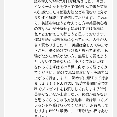
語を学んで4年の月日が経ちました。 今は、
インターネットを使って僕が学んで来た英語
の知識だったり勉強方法などを僕なりに分か
りやすく解説して発信しております。 これか
ら、英語を学ぼうと考えてる方や英語初心者
の方なんかが挫折せずに続けて行ける様に
色々とお伝えして行こうと思っております。
僕は英語が出来る様になってから、人生が大
きく変わりました！！ 英語は楽しんで学ぶか
らこそ、長く続けて行けると思ってます。 勉
強がなかなか続かない方、無理して覚えよう
としないで自分なりに「小さくて近い目標」
を作ってまずはその目標に向かって続けてみ
てください。 続けてれば間違いなく英語力は
上がって行きます！！ 諦めずに頑張って行き
ましょう！！ PS. 僕のLINE@で期間限定で無
料でプレゼントをお渡ししております(*^^*)
英語がなかなか上達しない、勉強が続かない
と思ってらっしゃる方は是非ご登録頂いてプ
レゼントを受け取ってください。 お待ちして
おります(*^^*) 最後に、 『明けない夜はあり
ません』