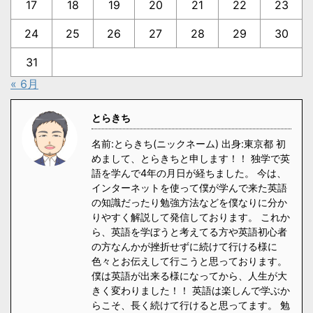
17
18
19
20
21
22
23
24
25
26
27
28
29
30
31
« 6月
とらきち
名前:とらきち(ニックネーム) 出身:東京都 初
めまして、とらきちと申します！！ 独学で英
語を学んで4年の月日が経ちました。 今は、
インターネットを使って僕が学んで来た英語
の知識だったり勉強方法などを僕なりに分か
りやすく解説して発信しております。 これか
ら、英語を学ぼうと考えてる方や英語初心者
の方なんかが挫折せずに続けて行ける様に
色々とお伝えして行こうと思っております。
僕は英語が出来る様になってから、人生が大
きく変わりました！！ 英語は楽しんで学ぶか
らこそ、長く続けて行けると思ってます。 勉