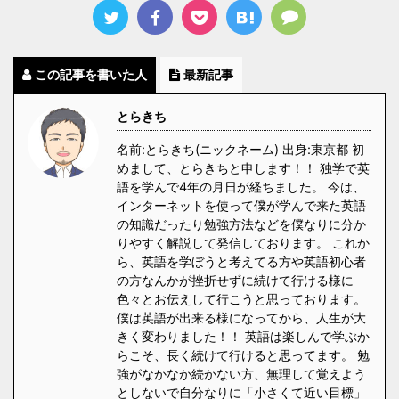
この記事を書いた人
最新記事
とらきち
名前:とらきち(ニックネーム) 出身:東京都 初
めまして、とらきちと申します！！ 独学で英
語を学んで4年の月日が経ちました。 今は、
インターネットを使って僕が学んで来た英語
の知識だったり勉強方法などを僕なりに分か
りやすく解説して発信しております。 これか
ら、英語を学ぼうと考えてる方や英語初心者
の方なんかが挫折せずに続けて行ける様に
色々とお伝えして行こうと思っております。
僕は英語が出来る様になってから、人生が大
きく変わりました！！ 英語は楽しんで学ぶか
らこそ、長く続けて行けると思ってます。 勉
強がなかなか続かない方、無理して覚えよう
としないで自分なりに「小さくて近い目標」