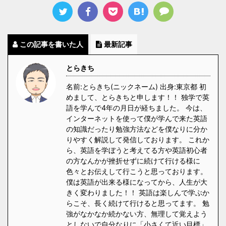
この記事を書いた人
最新記事
とらきち
名前:とらきち(ニックネーム) 出身:東京都 初
めまして、とらきちと申します！！ 独学で英
語を学んで4年の月日が経ちました。 今は、
インターネットを使って僕が学んで来た英語
の知識だったり勉強方法などを僕なりに分か
りやすく解説して発信しております。 これか
ら、英語を学ぼうと考えてる方や英語初心者
の方なんかが挫折せずに続けて行ける様に
色々とお伝えして行こうと思っております。
僕は英語が出来る様になってから、人生が大
きく変わりました！！ 英語は楽しんで学ぶか
らこそ、長く続けて行けると思ってます。 勉
強がなかなか続かない方、無理して覚えよう
としないで自分なりに「小さくて近い目標」