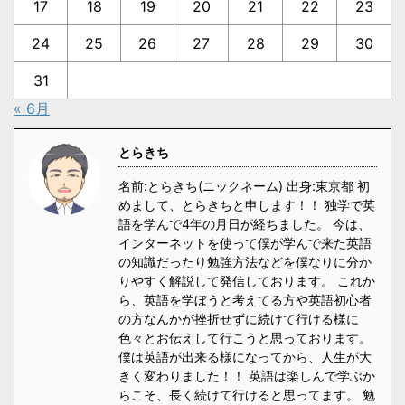
17
18
19
20
21
22
23
24
25
26
27
28
29
30
31
« 6月
とらきち
名前:とらきち(ニックネーム) 出身:東京都 初
めまして、とらきちと申します！！ 独学で英
語を学んで4年の月日が経ちました。 今は、
インターネットを使って僕が学んで来た英語
の知識だったり勉強方法などを僕なりに分か
りやすく解説して発信しております。 これか
ら、英語を学ぼうと考えてる方や英語初心者
の方なんかが挫折せずに続けて行ける様に
色々とお伝えして行こうと思っております。
僕は英語が出来る様になってから、人生が大
きく変わりました！！ 英語は楽しんで学ぶか
らこそ、長く続けて行けると思ってます。 勉