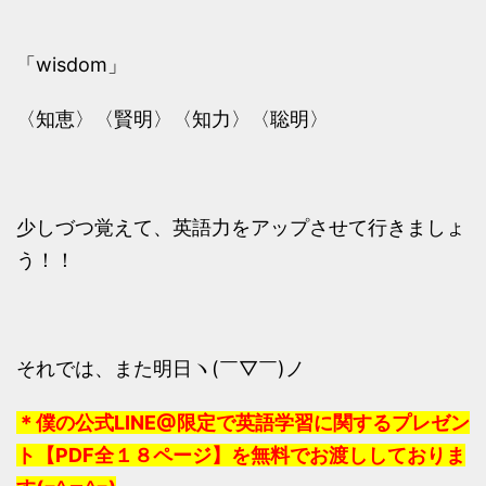
「wisdom」
〈知恵〉〈賢明〉〈知力〉〈聡明〉
少しづつ覚えて、英語力をアップさせて行きましょ
う！！
それでは、また明日ヽ(￣▽￣)ノ
＊僕の公式LINE@限定で英語学習に関するプレゼン
ト【PDF全１８ページ】を無料でお渡ししておりま