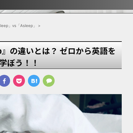
ぶ！！
ぶ！！
宿
leep」vs「Asleep」
>
eep』の違いとは？ ゼロから英語を
学ぼう！！