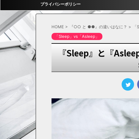
プライバシーポリシー
HOME
>
『○○ と ●●』の違いはなに？
>
「S
「Sleep」vs「Asleep」
『Sleep』と『Asl