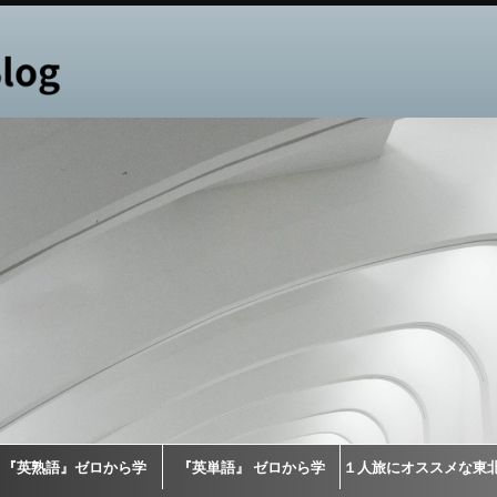
『英熟語』ゼロから学
『英単語』 ゼロから学
１人旅にオススメな東