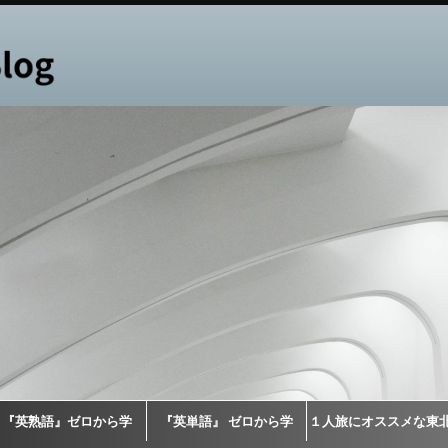
『英熟語』ゼロから学
『英単語』 ゼロから学
１人旅にオススメな東