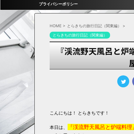
プライバシーポリシー
HOME
>
とらきちの旅行日記（関東編）
>
とらきちの旅行日記（関東編）
『渓流野天風呂と炉
こんにちは！ とらきちです！
『渓流野天風呂と炉端料理
本日は、