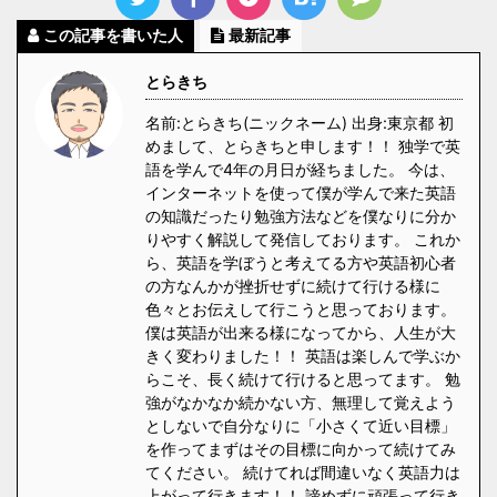
この記事を書いた人
最新記事
とらきち
名前:とらきち(ニックネーム) 出身:東京都 初
めまして、とらきちと申します！！ 独学で英
語を学んで4年の月日が経ちました。 今は、
インターネットを使って僕が学んで来た英語
の知識だったり勉強方法などを僕なりに分か
りやすく解説して発信しております。 これか
ら、英語を学ぼうと考えてる方や英語初心者
の方なんかが挫折せずに続けて行ける様に
色々とお伝えして行こうと思っております。
僕は英語が出来る様になってから、人生が大
きく変わりました！！ 英語は楽しんで学ぶか
らこそ、長く続けて行けると思ってます。 勉
強がなかなか続かない方、無理して覚えよう
としないで自分なりに「小さくて近い目標」
を作ってまずはその目標に向かって続けてみ
てください。 続けてれば間違いなく英語力は
上がって行きます！！ 諦めずに頑張って行き