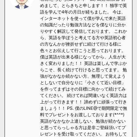
めまして、とらきちと申します！！ 独学で英
語を学んで4年の月日が経ちました。 今は、
インターネットを使って僕が学んで来た英語
の知識だったり勉強方法などを僕なりに分か
りやすく解説して発信しております。 これか
ら、英語を学ぼうと考えてる方や英語初心者
の方なんかが挫折せずに続けて行ける様に
色々とお伝えして行こうと思っております。
僕は英語が出来る様になってから、人生が大
きく変わりました！！ 英語は楽しんで学ぶか
らこそ、長く続けて行けると思ってます。 勉
強がなかなか続かない方、無理して覚えよう
としないで自分なりに「小さくて近い目標」
を作ってまずはその目標に向かって続けてみ
てください。 続けてれば間違いなく英語力は
上がって行きます！！ 諦めずに頑張って行き
ましょう！！ PS. 僕のLINE@で期間限定で無
料でプレゼントをお渡ししております(*^^*)
英語がなかなか上達しない、勉強が続かない
と思ってらっしゃる方は是非ご登録頂いてプ
レゼントを受け取ってください。 お待ちして