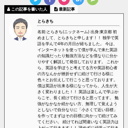
この記事を書いた人
最新記事
とらきち
名前:とらきち(ニックネーム) 出身:東京都 初
めまして、とらきちと申します！！ 独学で英
語を学んで4年の月日が経ちました。 今は、
インターネットを使って僕が学んで来た英語
の知識だったり勉強方法などを僕なりに分か
りやすく解説して発信しております。 これか
ら、英語を学ぼうと考えてる方や英語初心者
の方なんかが挫折せずに続けて行ける様に
色々とお伝えして行こうと思っております。
僕は英語が出来る様になってから、人生が大
きく変わりました！！ 英語は楽しんで学ぶか
らこそ、長く続けて行けると思ってます。 勉
強がなかなか続かない方、無理して覚えよう
としないで自分なりに「小さくて近い目標」
を作ってまずはその目標に向かって続けてみ
てください。 続けてれば間違いなく英語力は
上がって行きます！！ 諦めずに頑張って行き