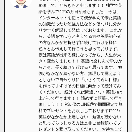
めまして、とらきちと申します！！ 独学で英
語を学んで4年の月日が経ちました。 今は、
インターネットを使って僕が学んで来た英語
の知識だったり勉強方法などを僕なりに分か
りやすく解説して発信しております。 これか
ら、英語を学ぼうと考えてる方や英語初心者
の方なんかが挫折せずに続けて行ける様に
色々とお伝えして行こうと思っております。
僕は英語が出来る様になってから、人生が大
きく変わりました！！ 英語は楽しんで学ぶか
らこそ、長く続けて行けると思ってます。 勉
強がなかなか続かない方、無理して覚えよう
としないで自分なりに「小さくて近い目標」
を作ってまずはその目標に向かって続けてみ
てください。 続けてれば間違いなく英語力は
上がって行きます！！ 諦めずに頑張って行き
ましょう！！ PS. 僕のLINE@で期間限定で無
料でプレゼントをお渡ししております(*^^*)
英語がなかなか上達しない、勉強が続かない
と思ってらっしゃる方は是非ご登録頂いてプ
レゼントを受け取ってください。 お待ちして