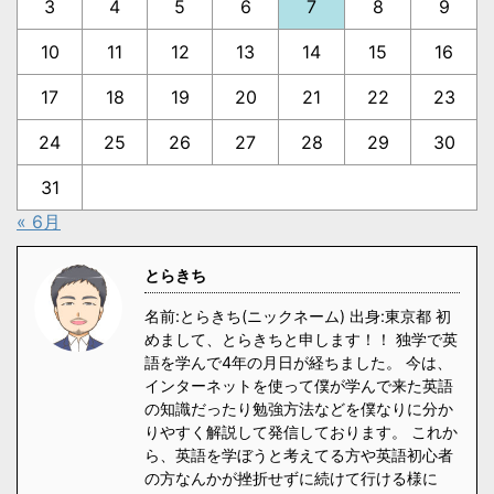
3
4
5
6
7
8
9
10
11
12
13
14
15
16
17
18
19
20
21
22
23
24
25
26
27
28
29
30
31
« 6月
とらきち
名前:とらきち(ニックネーム) 出身:東京都 初
めまして、とらきちと申します！！ 独学で英
語を学んで4年の月日が経ちました。 今は、
インターネットを使って僕が学んで来た英語
の知識だったり勉強方法などを僕なりに分か
りやすく解説して発信しております。 これか
ら、英語を学ぼうと考えてる方や英語初心者
の方なんかが挫折せずに続けて行ける様に