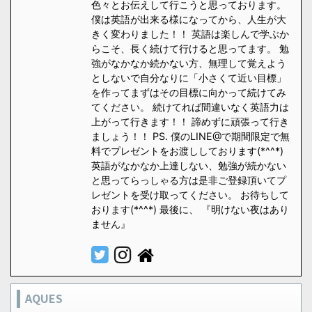
色々とお伝えして行こうと思っております。
僕は英語が出来る様になってから、人生が大
きく変わりました！！ 英語は楽しんで学ぶか
らこそ、長く続けて行けると思ってます。 勉
強がなかなか続かない方、無理して覚えよう
としないで自分なりに「小さくて近い目標」
を作ってまずはその目標に向かって続けてみ
てください。 続けてれば間違いなく英語力は
上がって行きます！！ 諦めずに頑張って行き
ましょう！！ PS. 僕のLINE@で期間限定で無
料でプレゼントをお渡ししております(*^^*)
英語がなかなか上達しない、勉強が続かない
と思ってらっしゃる方は是非ご登録頂いてプ
レゼントを受け取ってください。 お待ちして
おります(*^^*) 最後に、 『明けない夜はあり
ません』
AQUES