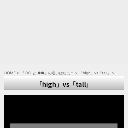
HOME
>
『○○ と ●●』の違いはなに？
>
「high」vs「tall」
>
「high」vs「tall」