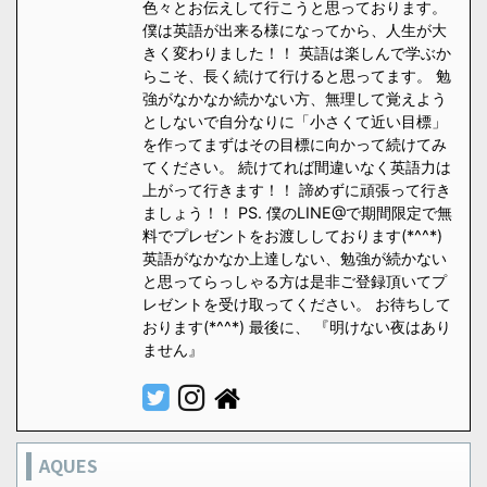
色々とお伝えして行こうと思っております。
僕は英語が出来る様になってから、人生が大
きく変わりました！！ 英語は楽しんで学ぶか
らこそ、長く続けて行けると思ってます。 勉
強がなかなか続かない方、無理して覚えよう
としないで自分なりに「小さくて近い目標」
を作ってまずはその目標に向かって続けてみ
てください。 続けてれば間違いなく英語力は
上がって行きます！！ 諦めずに頑張って行き
ましょう！！ PS. 僕のLINE@で期間限定で無
料でプレゼントをお渡ししております(*^^*)
英語がなかなか上達しない、勉強が続かない
と思ってらっしゃる方は是非ご登録頂いてプ
レゼントを受け取ってください。 お待ちして
おります(*^^*) 最後に、 『明けない夜はあり
ません』
AQUES