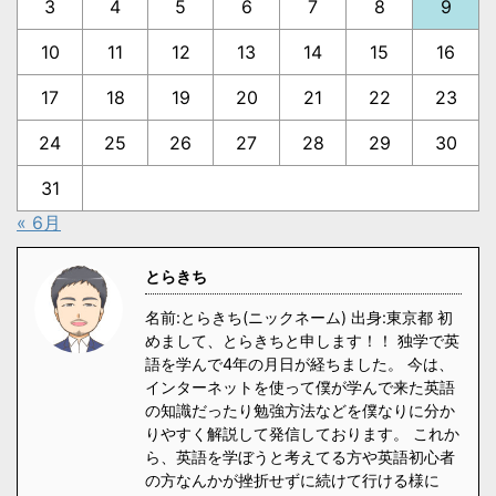
3
4
5
6
7
8
9
10
11
12
13
14
15
16
17
18
19
20
21
22
23
24
25
26
27
28
29
30
31
« 6月
とらきち
名前:とらきち(ニックネーム) 出身:東京都 初
めまして、とらきちと申します！！ 独学で英
語を学んで4年の月日が経ちました。 今は、
インターネットを使って僕が学んで来た英語
の知識だったり勉強方法などを僕なりに分か
りやすく解説して発信しております。 これか
ら、英語を学ぼうと考えてる方や英語初心者
の方なんかが挫折せずに続けて行ける様に