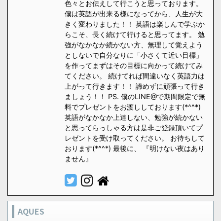
色々とお伝えして行こうと思っております。
僕は英語が出来る様になってから、人生が大
きく変わりました！！ 英語は楽しんで学ぶか
らこそ、長く続けて行けると思ってます。 勉
強がなかなか続かない方、無理して覚えよう
としないで自分なりに「小さくて近い目標」
を作ってまずはその目標に向かって続けてみ
てください。 続けてれば間違いなく英語力は
上がって行きます！！ 諦めずに頑張って行き
ましょう！！ PS. 僕のLINE@で期間限定で無
料でプレゼントをお渡ししております(*^^*)
英語がなかなか上達しない、勉強が続かない
と思ってらっしゃる方は是非ご登録頂いてプ
レゼントを受け取ってください。 お待ちして
おります(*^^*) 最後に、 『明けない夜はあり
ません』
AQUES