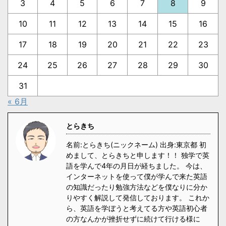
3
4
5
6
7
8
9
10
11
12
13
14
15
16
17
18
19
20
21
22
23
24
25
26
27
28
29
30
31
« 6月
とらきち
名前:とらきち(ニックネーム) 出身:東京都 初
めまして、とらきちと申します！！ 独学で英
語を学んで4年の月日が経ちました。 今は、
インターネットを使って僕が学んで来た英語
の知識だったり勉強方法などを僕なりに分か
りやすく解説して発信しております。 これか
ら、英語を学ぼうと考えてる方や英語初心者
の方なんかが挫折せずに続けて行ける様に