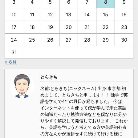
3
4
5
6
7
8
9
10
11
12
13
14
15
16
17
18
19
20
21
22
23
24
25
26
27
28
29
30
31
« 6月
とらきち
名前:とらきち(ニックネーム) 出身:東京都 初
めまして、とらきちと申します！！ 独学で英
語を学んで4年の月日が経ちました。 今は、
インターネットを使って僕が学んで来た英語
の知識だったり勉強方法などを僕なりに分か
りやすく解説して発信しております。 これか
ら、英語を学ぼうと考えてる方や英語初心者
の方なんかが挫折せずに続けて行ける様に