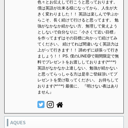
色々とお伝えして行こうと思っております。
僕は英語が出来る様になってから、人生が大
きく変わりました！！ 英語は楽しんで学ぶか
らこそ、長く続けて行けると思ってます。 勉
強がなかなか続かない方、無理して覚えよう
としないで自分なりに「小さくて近い目標」
を作ってまずはその目標に向かって続けてみ
てください。 続けてれば間違いなく英語力は
上がって行きます！！ 諦めずに頑張って行き
ましょう！！ PS. 僕のLINE@で期間限定で無
料でプレゼントをお渡ししております(*^^*)
英語がなかなか上達しない、勉強が続かない
と思ってらっしゃる方は是非ご登録頂いてプ
レゼントを受け取ってください。 お待ちして
おります(*^^*) 最後に、 『明けない夜はあり
ません』
AQUES