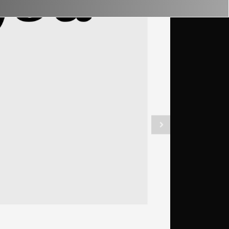
『英熟語』ゼ
"fore
ゼロか
どうも！
です！！ 今
の意味や
ます！！
しょう！！
"forei
った意味にな
ReadMo