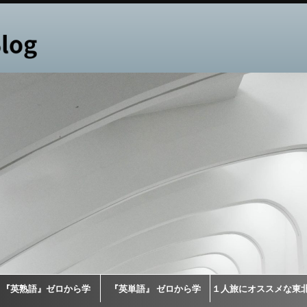
『英熟語』ゼロから学
『英単語』 ゼロから学
１人旅にオススメな東