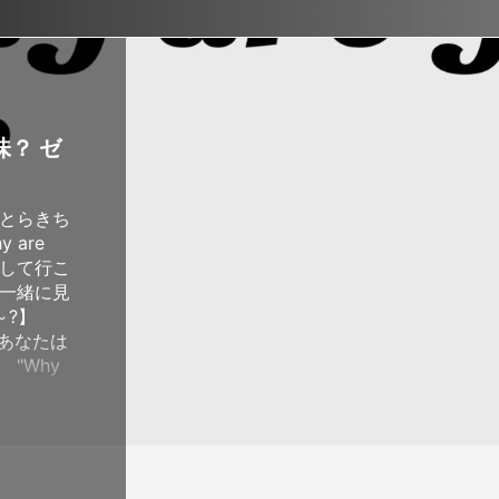
ぶ！！
ぶ！！
宿
味？ ゼ
とらきち
 are
しして行こ
一緒に見
u～?】
んであなたは
"Why