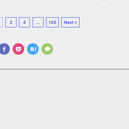
3
4
…
149
Next »