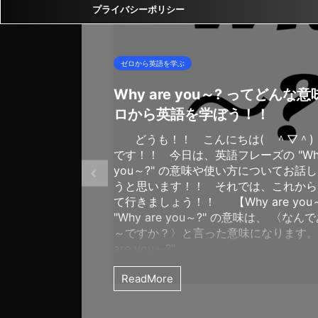
プライバシーポリシー
ゼロから英語を学ぶ
Why are you～? ってどんな意
ロから英語を学ぼう！！
どうも！！ こんにちは( ＾▽＾) 
です！！ 今日は、英語フレーズの "Why
you～?" の意味や使い方についてお話
うと思います！！ それでは、これから
て行きましょう！！ 【Why are yo
"Why are you～?" の意味は、 〈な
～ですか？〉と言った意味になります。 
are you～?" ...
ReadMore