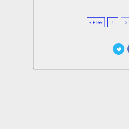
« Prev
1
2