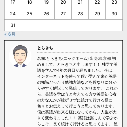
17
18
19
20
21
22
23
24
25
26
27
28
29
30
31
« 6月
とらきち
名前:とらきち(ニックネーム) 出身:東京都 初
めまして、とらきちと申します！！ 独学で英
語を学んで4年の月日が経ちました。 今は、
インターネットを使って僕が学んで来た英語
の知識だったり勉強方法などを僕なりに分か
りやすく解説して発信しております。 これか
ら、英語を学ぼうと考えてる方や英語初心者
の方なんかが挫折せずに続けて行ける様に
色々とお伝えして行こうと思っております。
僕は英語が出来る様になってから、人生が大
きく変わりました！！ 英語は楽しんで学ぶか
らこそ、長く続けて行けると思ってます。 勉