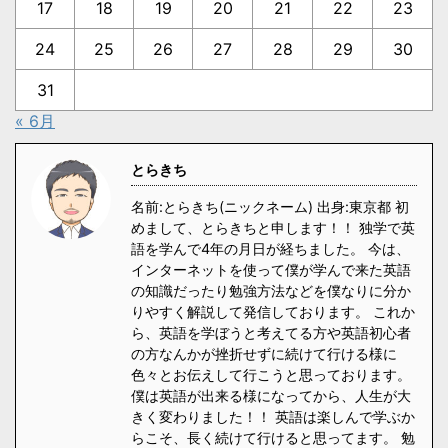
17
18
19
20
21
22
23
24
25
26
27
28
29
30
31
« 6月
とらきち
名前:とらきち(ニックネーム) 出身:東京都 初
めまして、とらきちと申します！！ 独学で英
語を学んで4年の月日が経ちました。 今は、
インターネットを使って僕が学んで来た英語
の知識だったり勉強方法などを僕なりに分か
りやすく解説して発信しております。 これか
ら、英語を学ぼうと考えてる方や英語初心者
の方なんかが挫折せずに続けて行ける様に
色々とお伝えして行こうと思っております。
僕は英語が出来る様になってから、人生が大
きく変わりました！！ 英語は楽しんで学ぶか
らこそ、長く続けて行けると思ってます。 勉