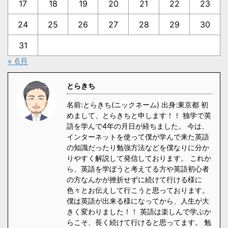
17
18
19
20
21
22
23
24
25
26
27
28
29
30
31
« 6月
とらきち
名前:とらきち(ニックネーム) 出身:東京都 初
めまして、とらきちと申します！！ 独学で英
語を学んで4年の月日が経ちました。 今は、
インターネットを使って僕が学んで来た英語
の知識だったり勉強方法などを僕なりに分か
りやすく解説して発信しております。 これか
ら、英語を学ぼうと考えてる方や英語初心者
の方なんかが挫折せずに続けて行ける様に
色々とお伝えして行こうと思っております。
僕は英語が出来る様になってから、人生が大
きく変わりました！！ 英語は楽しんで学ぶか
らこそ、長く続けて行けると思ってます。 勉