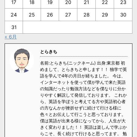
17
18
19
20
21
22
23
24
25
26
27
28
29
30
31
« 6月
とらきち
名前:とらきち(ニックネーム) 出身:東京都 初
めまして、とらきちと申します！！ 独学で英
語を学んで4年の月日が経ちました。 今は、
インターネットを使って僕が学んで来た英語
の知識だったり勉強方法などを僕なりに分か
りやすく解説して発信しております。 これか
ら、英語を学ぼうと考えてる方や英語初心者
の方なんかが挫折せずに続けて行ける様に
色々とお伝えして行こうと思っております。
僕は英語が出来る様になってから、人生が大
きく変わりました！！ 英語は楽しんで学ぶか
らこそ、長く続けて行けると思ってます。 勉