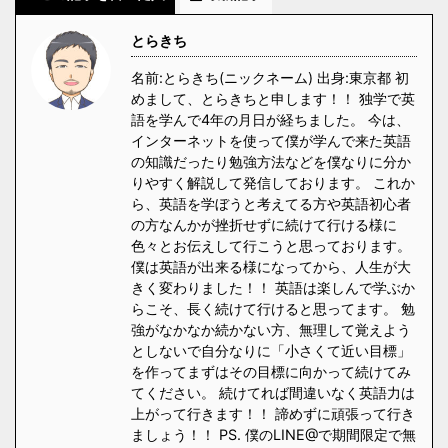
とらきち
名前:とらきち(ニックネーム) 出身:東京都 初
めまして、とらきちと申します！！ 独学で英
語を学んで4年の月日が経ちました。 今は、
インターネットを使って僕が学んで来た英語
の知識だったり勉強方法などを僕なりに分か
りやすく解説して発信しております。 これか
ら、英語を学ぼうと考えてる方や英語初心者
の方なんかが挫折せずに続けて行ける様に
色々とお伝えして行こうと思っております。
僕は英語が出来る様になってから、人生が大
きく変わりました！！ 英語は楽しんで学ぶか
らこそ、長く続けて行けると思ってます。 勉
強がなかなか続かない方、無理して覚えよう
としないで自分なりに「小さくて近い目標」
を作ってまずはその目標に向かって続けてみ
てください。 続けてれば間違いなく英語力は
上がって行きます！！ 諦めずに頑張って行き
ましょう！！ PS. 僕のLINE@で期間限定で無