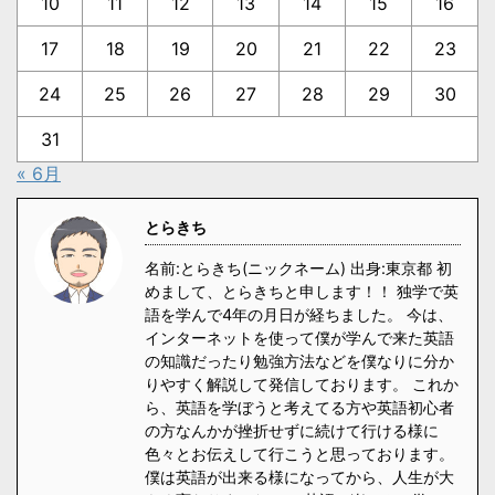
10
11
12
13
14
15
16
17
18
19
20
21
22
23
24
25
26
27
28
29
30
31
« 6月
とらきち
名前:とらきち(ニックネーム) 出身:東京都 初
めまして、とらきちと申します！！ 独学で英
語を学んで4年の月日が経ちました。 今は、
インターネットを使って僕が学んで来た英語
の知識だったり勉強方法などを僕なりに分か
りやすく解説して発信しております。 これか
ら、英語を学ぼうと考えてる方や英語初心者
の方なんかが挫折せずに続けて行ける様に
色々とお伝えして行こうと思っております。
僕は英語が出来る様になってから、人生が大