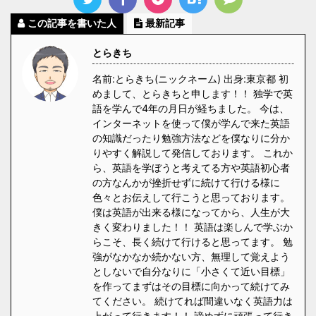
この記事を書いた人
最新記事
とらきち
名前:とらきち(ニックネーム) 出身:東京都 初
めまして、とらきちと申します！！ 独学で英
語を学んで4年の月日が経ちました。 今は、
インターネットを使って僕が学んで来た英語
の知識だったり勉強方法などを僕なりに分か
りやすく解説して発信しております。 これか
ら、英語を学ぼうと考えてる方や英語初心者
の方なんかが挫折せずに続けて行ける様に
色々とお伝えして行こうと思っております。
僕は英語が出来る様になってから、人生が大
きく変わりました！！ 英語は楽しんで学ぶか
らこそ、長く続けて行けると思ってます。 勉
強がなかなか続かない方、無理して覚えよう
としないで自分なりに「小さくて近い目標」
を作ってまずはその目標に向かって続けてみ
てください。 続けてれば間違いなく英語力は
上がって行きます！！ 諦めずに頑張って行き