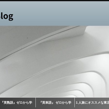
『英熟語』ゼロから学
『英単語』 ゼロから学
１人旅にオススメな東