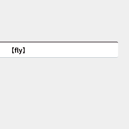
【fly】