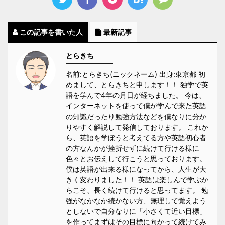
この記事を書いた人
最新記事
とらきち
名前:とらきち(ニックネーム) 出身:東京都 初
めまして、とらきちと申します！！ 独学で英
語を学んで4年の月日が経ちました。 今は、
インターネットを使って僕が学んで来た英語
の知識だったり勉強方法などを僕なりに分か
りやすく解説して発信しております。 これか
ら、英語を学ぼうと考えてる方や英語初心者
の方なんかが挫折せずに続けて行ける様に
色々とお伝えして行こうと思っております。
僕は英語が出来る様になってから、人生が大
きく変わりました！！ 英語は楽しんで学ぶか
らこそ、長く続けて行けると思ってます。 勉
強がなかなか続かない方、無理して覚えよう
としないで自分なりに「小さくて近い目標」
を作ってまずはその目標に向かって続けてみ