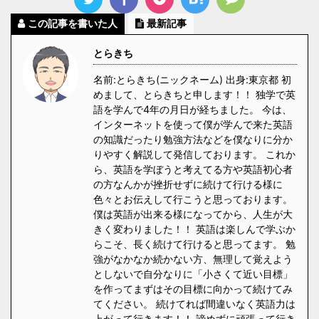
この記事を書いた人
最新記事
とらきち
名前:とらきち(ニックネーム) 出身:東京都 初
めまして、とらきちと申します！！ 独学で英
語を学んで4年の月日が経ちました。 今は、
インターネットを使って僕が学んで来た英語
の知識だったり勉強方法などを僕なりに分か
りやすく解説して発信しております。 これか
ら、英語を学ぼうと考えてる方や英語初心者
の方なんかが挫折せずに続けて行ける様に
色々とお伝えして行こうと思っております。
僕は英語が出来る様になってから、人生が大
きく変わりました！！ 英語は楽しんで学ぶか
らこそ、長く続けて行けると思ってます。 勉
強がなかなか続かない方、無理して覚えよう
としないで自分なりに「小さくて近い目標」
を作ってまずはその目標に向かって続けてみ
てください。 続けてれば間違いなく英語力は
上がって行きます！！ 諦めずに頑張って行き