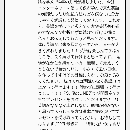
語を学んで4年の月日が経ちました。 今は、
インターネットを使って僕が学んで来た英語
の知識だったり勉強方法などを僕なりに分か
りやすく解説して発信しております。 これか
ら、英語を学ぼうと考えてる方や英語初心者
の方なんかが挫折せずに続けて行ける様に
色々とお伝えして行こうと思っております。
僕は英語が出来る様になってから、人生が大
きく変わりました！！ 英語は楽しんで学ぶか
らこそ、長く続けて行けると思ってます。 勉
強がなかなか続かない方、無理して覚えよう
としないで自分なりに「小さくて近い目標」
を作ってまずはその目標に向かって続けてみ
てください。 続けてれば間違いなく英語力は
上がって行きます！！ 諦めずに頑張って行き
ましょう！！ PS. 僕のLINE@で期間限定で無
料でプレゼントをお渡ししております(*^^*)
英語がなかなか上達しない、勉強が続かない
と思ってらっしゃる方は是非ご登録頂いてプ
レゼントを受け取ってください。 お待ちして
おります(*^^*) 最後に、 『明けない夜はあり
ません』