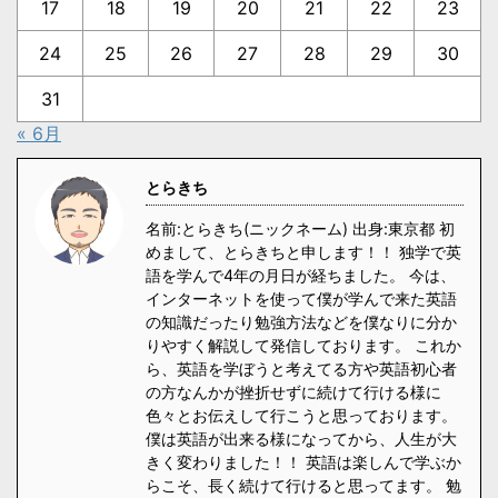
17
18
19
20
21
22
23
24
25
26
27
28
29
30
31
« 6月
とらきち
名前:とらきち(ニックネーム) 出身:東京都 初
めまして、とらきちと申します！！ 独学で英
語を学んで4年の月日が経ちました。 今は、
インターネットを使って僕が学んで来た英語
の知識だったり勉強方法などを僕なりに分か
りやすく解説して発信しております。 これか
ら、英語を学ぼうと考えてる方や英語初心者
の方なんかが挫折せずに続けて行ける様に
色々とお伝えして行こうと思っております。
僕は英語が出来る様になってから、人生が大
きく変わりました！！ 英語は楽しんで学ぶか
らこそ、長く続けて行けると思ってます。 勉