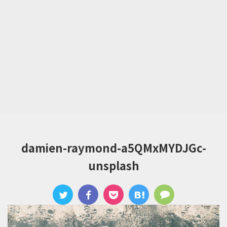
damien-raymond-a5QMxMYDJGc-
unsplash