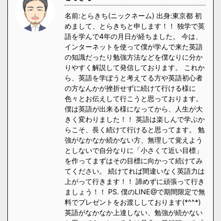
名前:とらきち(ニックネーム) 出身:東京都 初
めまして、とらきちと申します！！ 独学で英
語を学んで4年の月日が経ちました。 今は、
インターネットを使って僕が学んで来た英語
の知識だったり勉強方法などを僕なりに分か
りやすく解説して発信しております。 これか
ら、英語を学ぼうと考えてる方や英語初心者
の方なんかが挫折せずに続けて行ける様に
色々とお伝えして行こうと思っております。
僕は英語が出来る様になってから、人生が大
きく変わりました！！ 英語は楽しんで学ぶか
らこそ、長く続けて行けると思ってます。 勉
強がなかなか続かない方、無理して覚えよう
としないで自分なりに「小さくて近い目標」
を作ってまずはその目標に向かって続けてみ
てください。 続けてれば間違いなく英語力は
上がって行きます！！ 諦めずに頑張って行き
ましょう！！ PS. 僕のLINE@で期間限定で無
料でプレゼントをお渡ししております(*^^*)
英語がなかなか上達しない、勉強が続かない