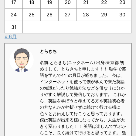
17
18
19
20
21
22
23
24
25
26
27
28
29
30
31
« 6月
とらきち
名前:とらきち(ニックネーム) 出身:東京都 初
めまして、とらきちと申します！！ 独学で英
語を学んで4年の月日が経ちました。 今は、
インターネットを使って僕が学んで来た英語
の知識だったり勉強方法などを僕なりに分か
りやすく解説して発信しております。 これか
ら、英語を学ぼうと考えてる方や英語初心者
の方なんかが挫折せずに続けて行ける様に
色々とお伝えして行こうと思っております。
僕は英語が出来る様になってから、人生が大
きく変わりました！！ 英語は楽しんで学ぶか
らこそ、長く続けて行けると思ってます。 勉