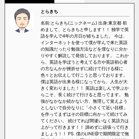
とらきち
名前:とらきち(ニックネーム) 出身:東京都 初
めまして、とらきちと申します！！ 独学で英
語を学んで4年の月日が経ちました。 今は、
インターネットを使って僕が学んで来た英語
の知識だったり勉強方法などを僕なりに分か
りやすく解説して発信しております。 これか
ら、英語を学ぼうと考えてる方や英語初心者
の方なんかが挫折せずに続けて行ける様に
色々とお伝えして行こうと思っております。
僕は英語が出来る様になってから、人生が大
きく変わりました！！ 英語は楽しんで学ぶか
らこそ、長く続けて行けると思ってます。 勉
強がなかなか続かない方、無理して覚えよう
としないで自分なりに「小さくて近い目標」
を作ってまずはその目標に向かって続けてみ
てください。 続けてれば間違いなく英語力は
上がって行きます！！ 諦めずに頑張って行き
ましょう！！ PS. 僕のLINE@で期間限定で無