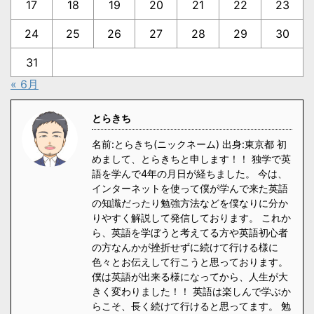
17
18
19
20
21
22
23
24
25
26
27
28
29
30
31
« 6月
とらきち
名前:とらきち(ニックネーム) 出身:東京都 初
めまして、とらきちと申します！！ 独学で英
語を学んで4年の月日が経ちました。 今は、
インターネットを使って僕が学んで来た英語
の知識だったり勉強方法などを僕なりに分か
りやすく解説して発信しております。 これか
ら、英語を学ぼうと考えてる方や英語初心者
の方なんかが挫折せずに続けて行ける様に
色々とお伝えして行こうと思っております。
僕は英語が出来る様になってから、人生が大
きく変わりました！！ 英語は楽しんで学ぶか
らこそ、長く続けて行けると思ってます。 勉