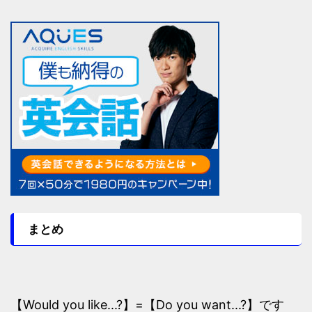
まとめ
【Would you like...?】=【Do you want...?】です