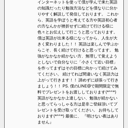
インターネットを使って僕が学んで来た英語
の知識だったり勉強方法などを僕なりに分か
りやすく解説して発信しております。 これか
ら、英語を学ぼうと考えてる方や英語初心者
の方なんかが挫折せずに続けて行ける様に
色々とお伝えして行こうと思っております。
僕は英語が出来る様になってから、人生が大
きく変わりました！！ 英語は楽しんで学ぶか
らこそ、長く続けて行けると思ってます。 勉
強がなかなか続かない方、無理して覚えよう
としないで自分なりに「小さくて近い目標」
を作ってまずはその目標に向かって続けてみ
てください。 続けてれば間違いなく英語力は
上がって行きます！！ 諦めずに頑張って行き
ましょう！！ PS. 僕のLINE@で期間限定で無
料でプレゼントをお渡ししております(*^^*)
英語がなかなか上達しない、勉強が続かない
と思ってらっしゃる方は是非ご登録頂いてプ
レゼントを受け取ってください。 お待ちして
おります(*^^*) 最後に、 『明けない夜はあり
ません』