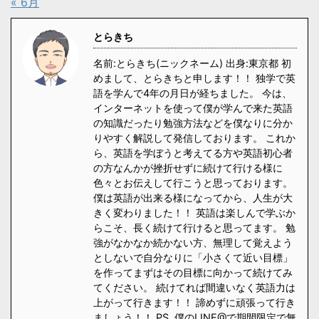
« 6月
とらきち
名前:とらきち(ニックネーム) 出身:東京都 初
めまして、とらきちと申します！！ 独学で英
語を学んで4年の月日が経ちました。 今は、
インターネットを使って僕が学んで来た英語
の知識だったり勉強方法などを僕なりに分か
りやすく解説して発信しております。 これか
ら、英語を学ぼうと考えてる方や英語初心者
の方なんかが挫折せずに続けて行ける様に
色々とお伝えして行こうと思っております。
僕は英語が出来る様になってから、人生が大
きく変わりました！！ 英語は楽しんで学ぶか
らこそ、長く続けて行けると思ってます。 勉
強がなかなか続かない方、無理して覚えよう
としないで自分なりに「小さくて近い目標」
を作ってまずはその目標に向かって続けてみ
てください。 続けてれば間違いなく英語力は
上がって行きます！！ 諦めずに頑張って行き
ましょう！！ PS. 僕のLINE@で期間限定で無