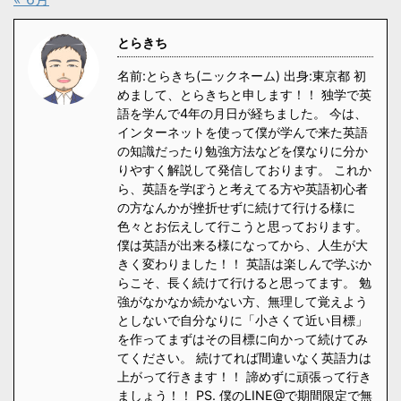
とらきち
名前:とらきち(ニックネーム) 出身:東京都 初
めまして、とらきちと申します！！ 独学で英
語を学んで4年の月日が経ちました。 今は、
インターネットを使って僕が学んで来た英語
の知識だったり勉強方法などを僕なりに分か
りやすく解説して発信しております。 これか
ら、英語を学ぼうと考えてる方や英語初心者
の方なんかが挫折せずに続けて行ける様に
色々とお伝えして行こうと思っております。
僕は英語が出来る様になってから、人生が大
きく変わりました！！ 英語は楽しんで学ぶか
らこそ、長く続けて行けると思ってます。 勉
強がなかなか続かない方、無理して覚えよう
としないで自分なりに「小さくて近い目標」
を作ってまずはその目標に向かって続けてみ
てください。 続けてれば間違いなく英語力は
上がって行きます！！ 諦めずに頑張って行き
ましょう！！ PS. 僕のLINE@で期間限定で無