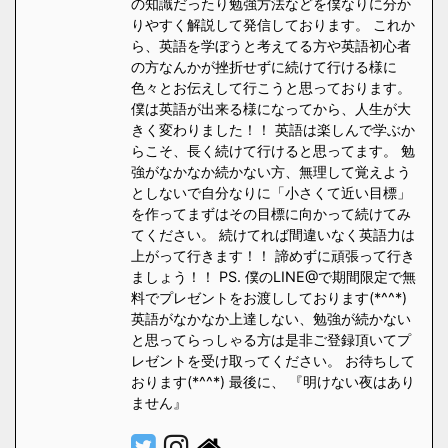
の知識だったり勉強方法などを僕なりに分か
りやすく解説して発信しております。 これか
ら、英語を学ぼうと考えてる方や英語初心者
の方なんかが挫折せずに続けて行ける様に
色々とお伝えして行こうと思っております。
僕は英語が出来る様になってから、人生が大
きく変わりました！！ 英語は楽しんで学ぶか
らこそ、長く続けて行けると思ってます。 勉
強がなかなか続かない方、無理して覚えよう
としないで自分なりに「小さくて近い目標」
を作ってまずはその目標に向かって続けてみ
てください。 続けてれば間違いなく英語力は
上がって行きます！！ 諦めずに頑張って行き
ましょう！！ PS. 僕のLINE@で期間限定で無
料でプレゼントをお渡ししております(*^^*)
英語がなかなか上達しない、勉強が続かない
と思ってらっしゃる方は是非ご登録頂いてプ
レゼントを受け取ってください。 お待ちして
おります(*^^*) 最後に、 『明けない夜はあり
ません』