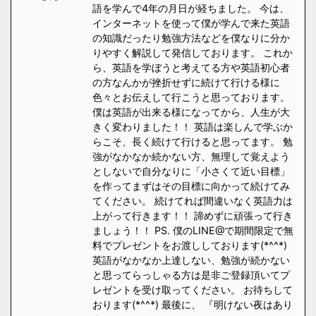
語を学んで4年の月日が経ちました。 今は、
インターネットを使って僕が学んで来た英語
の知識だったり勉強方法などを僕なりに分か
りやすく解説して発信しております。 これか
ら、英語を学ぼうと考えてる方や英語初心者
の方なんかが挫折せずに続けて行ける様に
色々とお伝えして行こうと思っております。
僕は英語が出来る様になってから、人生が大
きく変わりました！！ 英語は楽しんで学ぶか
らこそ、長く続けて行けると思ってます。 勉
強がなかなか続かない方、無理して覚えよう
としないで自分なりに「小さくて近い目標」
を作ってまずはその目標に向かって続けてみ
てください。 続けてれば間違いなく英語力は
上がって行きます！！ 諦めずに頑張って行き
ましょう！！ PS. 僕のLINE@で期間限定で無
料でプレゼントをお渡ししております(*^^*)
英語がなかなか上達しない、勉強が続かない
と思ってらっしゃる方は是非ご登録頂いてプ
レゼントを受け取ってください。 お待ちして
おります(*^^*) 最後に、 『明けない夜はあり