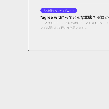
『英熟語』ゼロから学ぶ！！
"agree with" ってどんな意味？ 
どうも！！ こんにちは(^-^ゞ とらきちです！！ 今日
いてお話しして行こうと思います ...