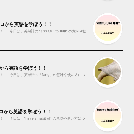
？ ゼロから英語を学ぼう！！
今日は、英熟語の "add ○○ to ●●" の意味や使
ロから英語を学ぼう！！
！！ 今日は、英単語の「fang」の意味や使い方につ
味？ ゼロから英語を学ぼう！！
日は、"have a habit of" の意味や使い方につ