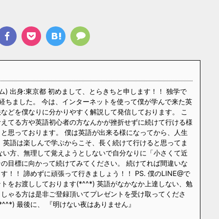
ム) 出身:東京都 初めまして、とらきちと申します！！ 独学で
経ちました。 今は、インターネットを使って僕が学んで来た英
などを僕なりに分かりやすく解説して発信しております。 こ
考えてる方や英語初心者の方なんかが挫折せずに続けて行ける様
と思っております。 僕は英語が出来る様になってから、人生
 英語は楽しんで学ぶからこそ、長く続けて行けると思ってま
ない方、無理して覚えようとしないで自分なりに「小さくて近
の目標に向かって続けてみてください。 続けてれば間違いな
！！ 諦めずに頑張って行きましょう！！ PS. 僕のLINE@で
をお渡ししております(*^^*) 英語がなかなか上達しない、勉
っしゃる方は是非ご登録頂いてプレゼントを受け取ってくださ
*^^*) 最後に、 『明けない夜はありません』