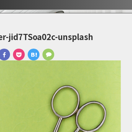
ぶ！！
ぶ！！
宿
r-jid7TSoa02c-unsplash