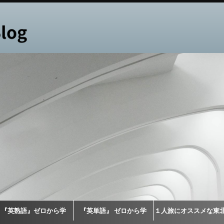
『英熟語』ゼロから学
『英単語』 ゼロから学
１人旅にオススメな東