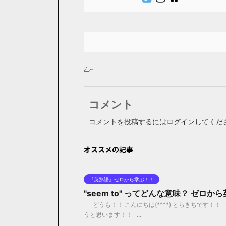
-
コメント
コメントを投稿するには
ログイン
してくだ
オススメの記事
『英熟語』ゼロから学ぶ！！
"seem to" ってどんな意味？ ゼロ
どうも！！ こんにちは(*^^*) とらきちです！！ 
うと思います！！ ...