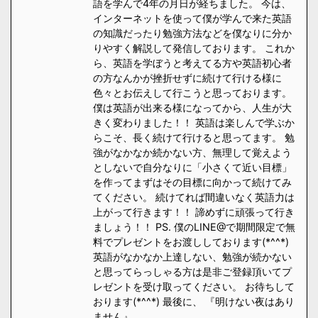
語を学んで4年の月日が経ちました。 今は、
インターネットを使って僕が学んで来た英語
の知識だったり勉強方法などを僕なりに分か
りやすく解説して発信しております。 これか
ら、英語を学ぼうと考えてる方や英語初心者
の方なんかが挫折せずに続けて行ける様に
色々とお伝えして行こうと思っております。
僕は英語が出来る様になってから、人生が大
きく変わりました！！ 英語は楽しんで学ぶか
らこそ、長く続けて行けると思ってます。 勉
強がなかなか続かない方、無理して覚えよう
としないで自分なりに「小さくて近い目標」
を作ってまずはその目標に向かって続けてみ
てください。 続けてれば間違いなく英語力は
上がって行きます！！ 諦めずに頑張って行き
ましょう！！ PS. 僕のLINE@で期間限定で無
料でプレゼントをお渡ししております(*^^*)
英語がなかなか上達しない、勉強が続かない
と思ってらっしゃる方は是非ご登録頂いてプ
レゼントを受け取ってください。 お待ちして
おります(*^^*) 最後に、 『明けない夜はあり
ません』