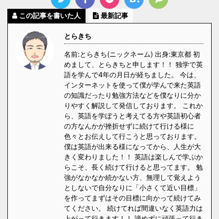
この記事を書いた人
最新記事
とらきち
名前:とらきち(ニックネーム) 出身:東京都 初
めまして、とらきちと申します！！ 独学で英
語を学んで4年の月日が経ちました。 今は、
インターネットを使って僕が学んで来た英語
の知識だったり勉強方法などを僕なりに分か
りやすく解説して発信しております。 これか
ら、英語を学ぼうと考えてる方や英語初心者
の方なんかが挫折せずに続けて行ける様に
色々とお伝えして行こうと思っております。
僕は英語が出来る様になってから、人生が大
きく変わりました！！ 英語は楽しんで学ぶか
らこそ、長く続けて行けると思ってます。 勉
強がなかなか続かない方、無理して覚えよう
としないで自分なりに「小さくて近い目標」
を作ってまずはその目標に向かって続けてみ
てください。 続けてれば間違いなく英語力は
上がって行きます！！ 諦めずに頑張って行き