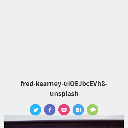
fred-kearney-uIOEJbcEVh8-
unsplash