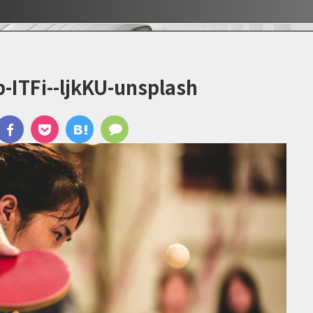
ぶ！！
ぶ！！
宿
-ITFi--ljkKU-unsplash