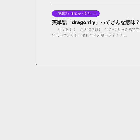
『英単語』 ゼロから学ぶ！！
英単語「dragonfly」ってどんな意
どうも！！ こんにちは( ＾▽＾) とらきちです！！
についてお話しして行こうと思います！！ ...