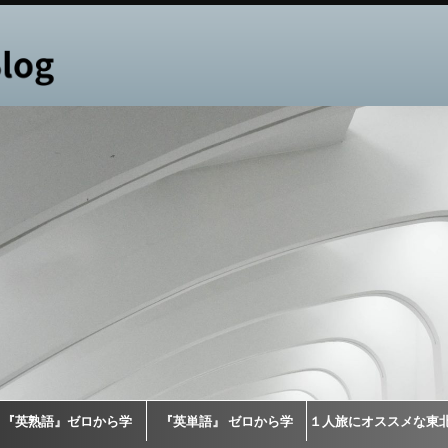
『英熟語』ゼロから学
『英単語』 ゼロから学
１人旅にオススメな東