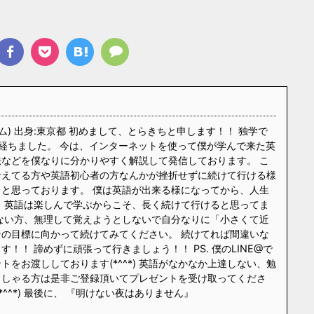
ム) 出身:東京都 初めまして、とらきちと申します！！ 独学で
経ちました。 今は、インターネットを使って僕が学んで来た英
などを僕なりに分かりやすく解説して発信しております。 こ
考えてる方や英語初心者の方なんかが挫折せずに続けて行ける様
と思っております。 僕は英語が出来る様になってから、人生
 英語は楽しんで学ぶからこそ、長く続けて行けると思ってま
ない方、無理して覚えようとしないで自分なりに「小さくて近
の目標に向かって続けてみてください。 続けてれば間違いな
！！ 諦めずに頑張って行きましょう！！ PS. 僕のLINE@で
をお渡ししております(*^^*) 英語がなかなか上達しない、勉
っしゃる方は是非ご登録頂いてプレゼントを受け取ってくださ
*^^*) 最後に、 『明けない夜はありません』