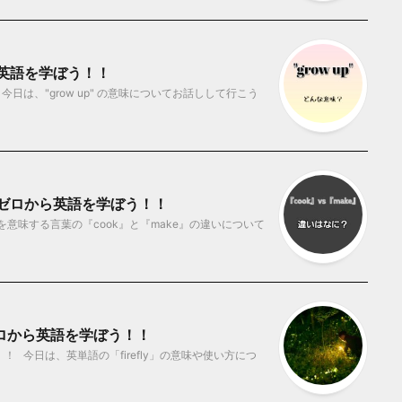
から英語を学ぼう！！
今日は、"grow up" の意味についてお話しして行こう
？ ゼロから英語を学ぼう！！
を意味する言葉の『cook』と『make』の違いについて
 ゼロから英語を学ぼう！！
 今日は、英単語の「firefly」の意味や使い方につ