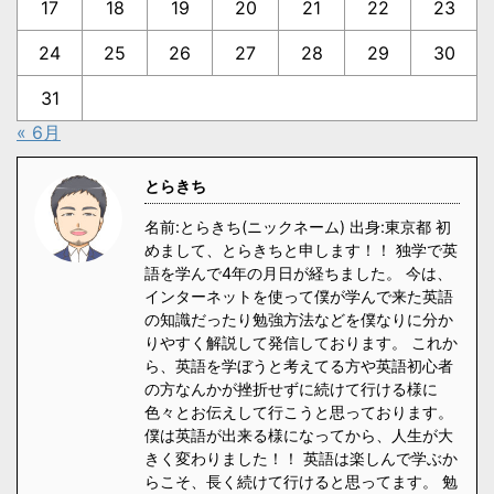
17
18
19
20
21
22
23
24
25
26
27
28
29
30
31
« 6月
とらきち
名前:とらきち(ニックネーム) 出身:東京都 初
めまして、とらきちと申します！！ 独学で英
語を学んで4年の月日が経ちました。 今は、
インターネットを使って僕が学んで来た英語
の知識だったり勉強方法などを僕なりに分か
りやすく解説して発信しております。 これか
ら、英語を学ぼうと考えてる方や英語初心者
の方なんかが挫折せずに続けて行ける様に
色々とお伝えして行こうと思っております。
僕は英語が出来る様になってから、人生が大
きく変わりました！！ 英語は楽しんで学ぶか
らこそ、長く続けて行けると思ってます。 勉