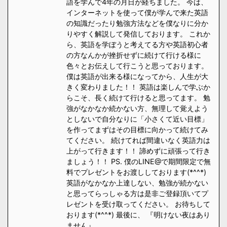
語を学んで4年の月日が経ちました。 今は、
インターネットを使って僕が学んで来た英語
の知識だったり勉強方法などを僕なりに分か
りやすく解説して発信しております。 これか
ら、英語を学ぼうと考えてる方や英語初心者
の方なんかが挫折せずに続けて行ける様に
色々とお伝えして行こうと思っております。
僕は英語が出来る様になってから、人生が大
きく変わりました！！ 英語は楽しんで学ぶか
らこそ、長く続けて行けると思ってます。 勉
強がなかなか続かない方、無理して覚えよう
としないで自分なりに「小さくて近い目標」
を作ってまずはその目標に向かって続けてみ
てください。 続けてれば間違いなく英語力は
上がって行きます！！ 諦めずに頑張って行き
ましょう！！ PS. 僕のLINE@で期間限定で無
料でプレゼントをお渡ししております(*^^*)
英語がなかなか上達しない、勉強が続かない
と思ってらっしゃる方は是非ご登録頂いてプ
レゼントを受け取ってください。 お待ちして
おります(*^^*) 最後に、 『明けない夜はあり
ません』