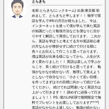
とらきち
名前:とらきち(ニックネーム) 出身:東京都 初
めまして、とらきちと申します！！ 独学で英
語を学んで4年の月日が経ちました。 今は、
インターネットを使って僕が学んで来た英語
の知識だったり勉強方法などを僕なりに分か
りやすく解説して発信しております。 これか
ら、英語を学ぼうと考えてる方や英語初心者
の方なんかが挫折せずに続けて行ける様に
色々とお伝えして行こうと思っております。
僕は英語が出来る様になってから、人生が大
きく変わりました！！ 英語は楽しんで学ぶか
らこそ、長く続けて行けると思ってます。 勉
強がなかなか続かない方、無理して覚えよう
としないで自分なりに「小さくて近い目標」
を作ってまずはその目標に向かって続けてみ
てください。 続けてれば間違いなく英語力は
上がって行きます！！ 諦めずに頑張って行き
ましょう！！ PS. 僕のLINE@で期間限定で無
料でプレゼントをお渡ししております(*^^*)
英語がなかなか上達しない、勉強が続かない