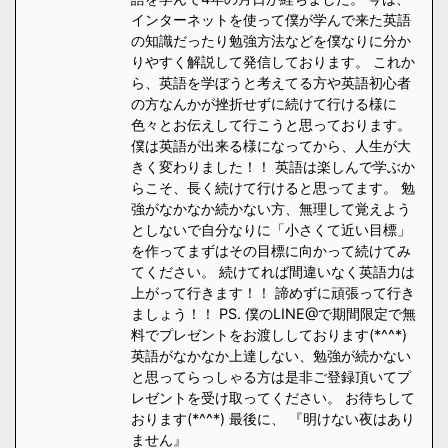
インターネットを使って僕が学んで来た英語
の知識だったり勉強方法などを僕なりに分か
りやすく解説して発信しております。 これか
ら、英語を学ぼうと考えてる方や英語初心者
の方なんかが挫折せずに続けて行ける様に
色々とお伝えして行こうと思っております。
僕は英語が出来る様になってから、人生が大
きく変わりました！！ 英語は楽しんで学ぶか
らこそ、長く続けて行けると思ってます。 勉
強がなかなか続かない方、無理して覚えよう
としないで自分なりに「小さくて近い目標」
を作ってまずはその目標に向かって続けてみ
てください。 続けてれば間違いなく英語力は
上がって行きます！！ 諦めずに頑張って行き
ましょう！！ PS. 僕のLINE@で期間限定で無
料でプレゼントをお渡ししております(*^^*)
英語がなかなか上達しない、勉強が続かない
と思ってらっしゃる方は是非ご登録頂いてプ
レゼントを受け取ってください。 お待ちして
おります(*^^*) 最後に、 『明けない夜はあり
ません』