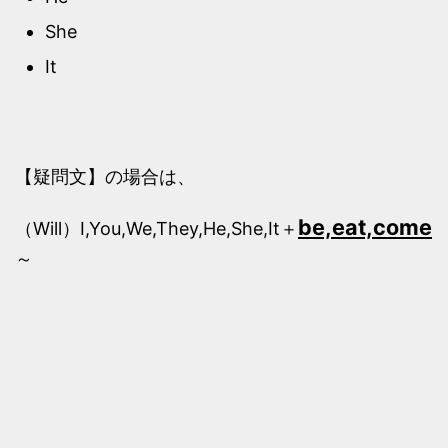
She
It
【疑問文】の場合は、
be,eat,come
（Will）I,You,We,They,He,She,It＋
～